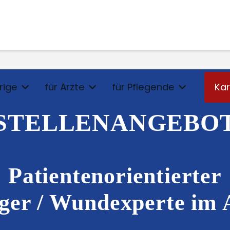
rige
für Ärzte
für Pflegende
Kar
STELLENANGEBO
Patientenorientierter
r / Wundexperte im 