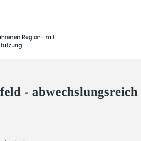
fahrenen Region– mit
rstützung
feld - abwechslungsreic