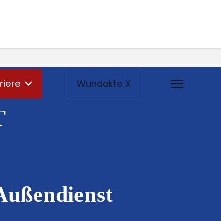
riere
Wundakte X
T
Außendienst