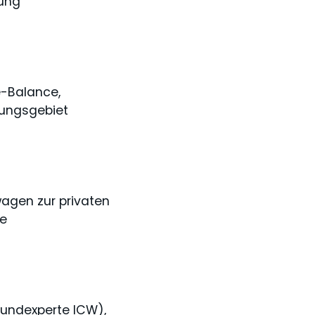
nung
e-Balance,
gungsgebiet
wagen zur privaten
le
Wundexperte ICW),