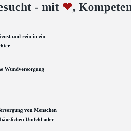
esucht - mit
❤
, Kompeten
ienst und rein in ein
chter
rne Wundversorgung
e Versorgung von Menschen
häuslichen Umfeld oder