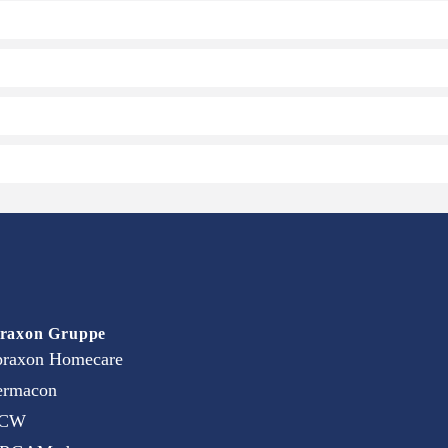
raxon Gruppe
praxon Homecare
ermacon
CW