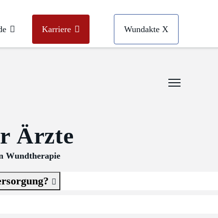
de
Karriere
Wundakte X
r Ärzte
nen Wundtherapie
versorgung?